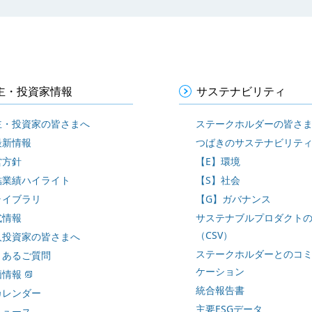
主・投資家情報
サステナビリティ
主・投資家の皆さまへ
ステークホルダーの皆さ
最新情報
つばきのサステナビリテ
営方針
【E】環境
結業績ハイライト
【S】社会
ライブラリ
【G】ガバナンス
式情報
サステナブルプロダクト
（CSV）
人投資家の皆さまへ
ステークホルダーとのコ
くあるご質問
ケーション
価情報
統合報告書
カレンダー
主要ESGデータ
ニュース