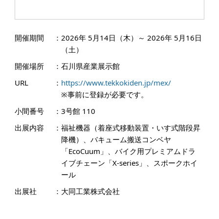
開催期間
：
2026年 5月14日（木）～ 2026年 5月16日
（土）
開催場所
：
石川県産業展示館
URL
：
https://www.tekkokiden.jp/mex/
※事前に登録が必要です。
小間番号
：
3号館 110
出展内容
：
福祉機器（着座式移動装置・いす式階段昇
降機）、バキューム搬送コンベヤ
「EcoCuum」、バイク用プレミアムドラ
イブチェーン「X-series」、スポークホイ
ール
出展社
：
大同工業株式会社