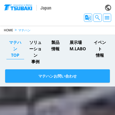
Japan
HOME
マテハン
マテハ
ソリュ
製品
展示場
イベン
ン
ーショ
情報
M.LABO
ト
TOP
ン
情報
事例
マテハンお問い合わせ