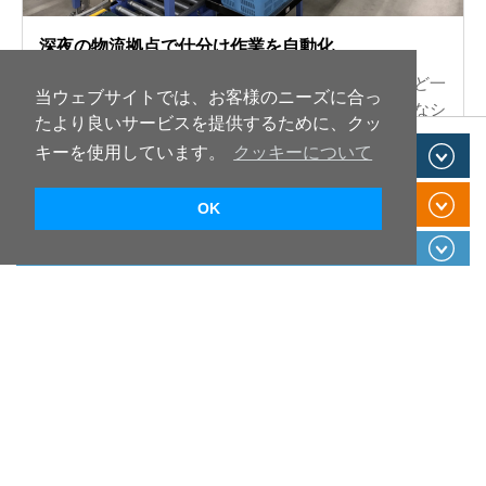
深夜の物流拠点で仕分け作業を自動化
リニソート導入により、新人スタッフでも袋詰めなど一
当ウェブサイトでは、お客様のニーズに合っ
部業務を短時間のトレーニングで担当可能に。柔軟なシ
たより良いサービスを提供するために、クッ
フト体制へと改善。
お問い合わせ
キーを使用しています。
クッキーについて
株式会社エコ配様の詳細を見る
マテハン商品の展示場
OK
＃自動化・省人化
＃作業効率向上
＃仕分け
＃物流・倉庫
セミナー・イベント
＃リニソート