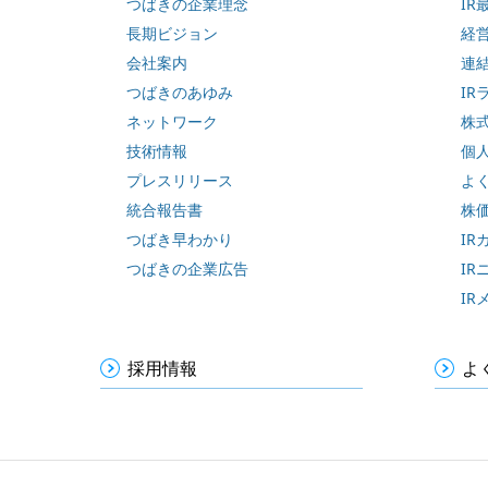
つばきの企業理念
IR
長期ビジョン
経
会社案内
連
つばきのあゆみ
IR
ネットワーク
株
技術情報
個
プレスリリース
よ
統合報告書
株
つばき早わかり
IR
つばきの企業広告
IR
IR
採用情報
よ