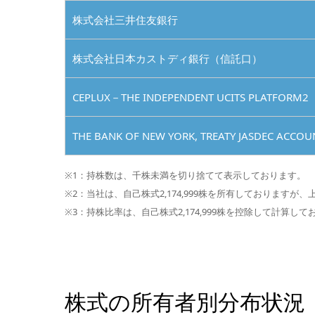
株式会社三井住友銀行
株式会社日本カストディ銀行（信託口）
CEPLUX－THE INDEPENDENT UCITS PLATFORM2
THE BANK OF NEW YORK, TREATY JASDEC ACCOU
※1：持株数は、千株未満を切り捨てて表示しております。
※2：当社は、自己株式2,174,999株を所有しております
※3：持株比率は、自己株式2,174,999株を控除して計算して
株式の所有者別分布状況