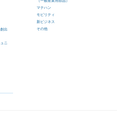
（一般産業用部品）
ィ
マテハン
モビリティ
新ビジネス
その他
の創出
ミュニ