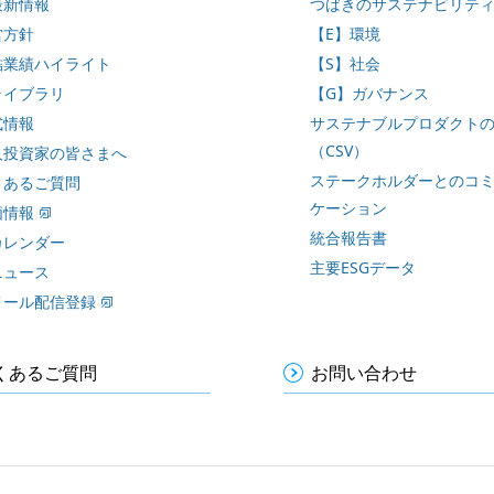
最新情報
つばきのサステナビリテ
営方針
【E】環境
結業績ハイライト
【S】社会
ライブラリ
【G】ガバナンス
式情報
サステナブルプロダクト
（CSV）
人投資家の皆さまへ
ステークホルダーとのコ
くあるご質問
ケーション
価情報
統合報告書
カレンダー
主要ESGデータ
ニュース
メール配信登録
くあるご質問
お問い合わせ