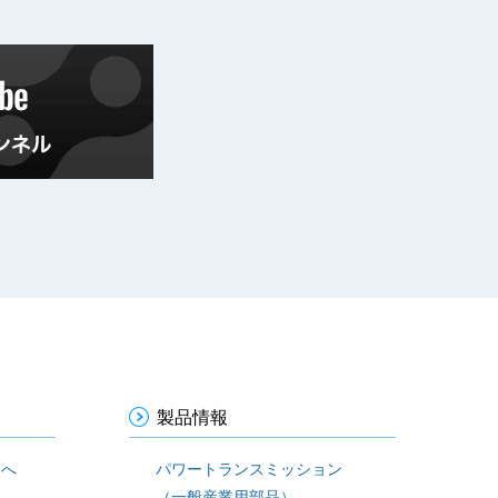
製品情報
まへ
パワートランスミッション
（一般産業用部品）