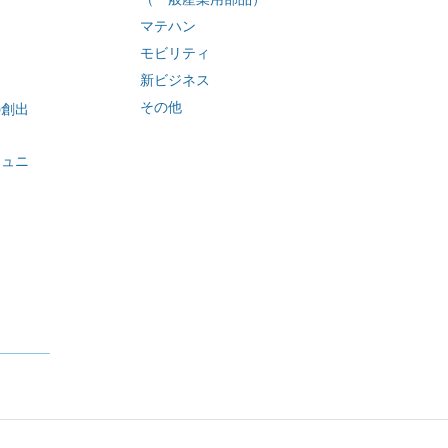
ィ
マテハン
モビリティ
新ビジネス
その他
の創出
ミュニ