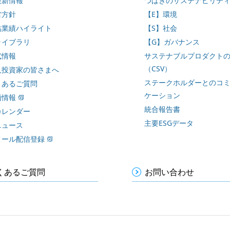
最新情報
つばきのサステナビリテ
営方針
【E】環境
結業績ハイライト
【S】社会
ライブラリ
【G】ガバナンス
式情報
サステナブルプロダクト
（CSV）
人投資家の皆さまへ
ステークホルダーとのコ
くあるご質問
ケーション
価情報
統合報告書
カレンダー
主要ESGデータ
ニュース
メール配信登録
くあるご質問
お問い合わせ