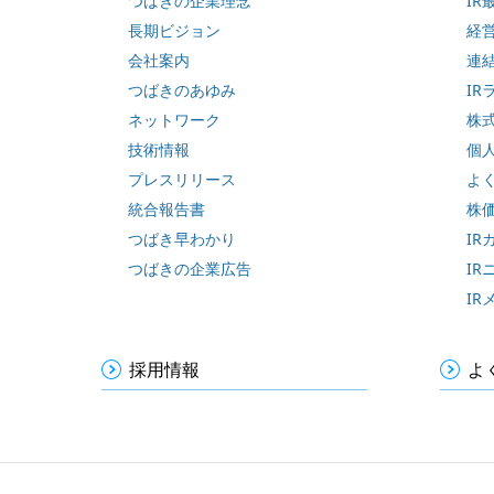
つばきの企業理念
IR
長期ビジョン
経
会社案内
連
つばきのあゆみ
IR
ネットワーク
株
技術情報
個
プレスリリース
よ
統合報告書
株
つばき早わかり
IR
つばきの企業広告
IR
IR
採用情報
よ