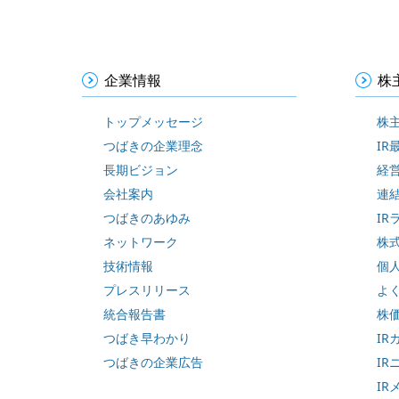
企業情報
株
トップメッセージ
株
つばきの企業理念
IR
長期ビジョン
経
会社案内
連
つばきのあゆみ
IR
ネットワーク
株
技術情報
個
プレスリリース
よ
統合報告書
株
つばき早わかり
IR
つばきの企業広告
IR
IR