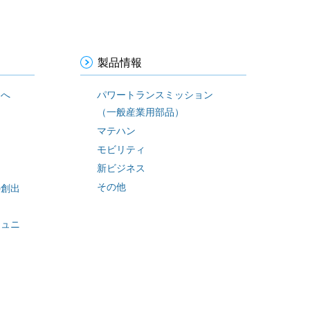
製品情報
まへ
パワートランスミッション
（一般産業用部品）
ィ
マテハン
モビリティ
新ビジネス
その他
の創出
ミュニ