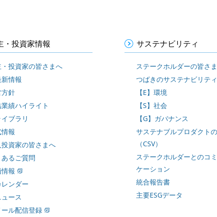
主・投資家情報
サステナビリティ
主・投資家の皆さまへ
ステークホルダーの皆さ
最新情報
つばきのサステナビリテ
営方針
【E】環境
結業績ハイライト
【S】社会
ライブラリ
【G】ガバナンス
式情報
サステナブルプロダクト
（CSV）
人投資家の皆さまへ
ステークホルダーとのコ
くあるご質問
ケーション
価情報
統合報告書
カレンダー
主要ESGデータ
ニュース
メール配信登録