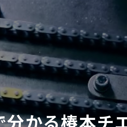
で分かる
椿本チ